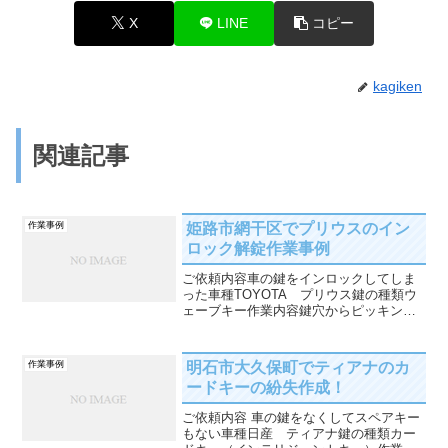
X
LINE
コピー
kagiken
関連記事
姫路市網干区でプリウスのイン
作業事例
ロック解錠作業事例
ご依頼内容車の鍵をインロックしてしま
った車種TOYOTA プリウス鍵の種類ウ
ェーブキー作業内容鍵穴からピッキング
解錠作業時間15分解決までの流れ車のス
マートキーを車内に置いたままドアを閉
めたらロックがかかってしまったとの事
明石市大久保町でティアナのカ
作業事例
で解錠のご依頼をい...
ードキーの紛失作成！
ご依頼内容 車の鍵をなくしてスペアキー
もない車種日産 ティアナ鍵の種類カー