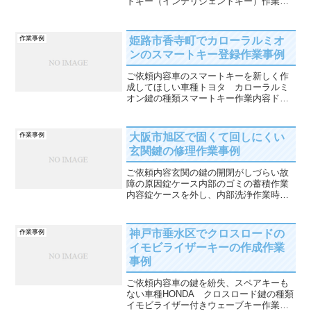
ドキー（インテリジェントキー）作業内
容車の解錠とイモビライザーキーの作
成、カードキー登録作業時間60分解決ま
での流れティアナの鍵をなくして、1本も
姫路市香寺町でカローラルミオ
作業事例
ないとの事で新たな作...
ンのスマートキー登録作業事例
ご依頼内容車のスマートキーを新しく作
成してほしい車種トヨタ カローラルミ
オン鍵の種類スマートキー作業内容ドア
の解錠とスマートキーの登録作業時間60
分作業の流れ車のスマートキーをなくし
てしまい、中古車なので元々1つしかなか
大阪市旭区で固くて回しにくい
作業事例
ったとのこと。一から...
玄関鍵の修理作業事例
ご依頼内容玄関の鍵の開閉がしづらい故
障の原因錠ケース内部のゴミの蓄積作業
内容錠ケースを外し、内部洗浄作業時間
30分解決までの流れ玄関の鍵が固くて開
閉しずらいので見て欲しいとご依頼で
す。原因を調べてみると、錠ケース本体
神戸市垂水区でクロスロードの
作業事例
内部の汚れやホコリの蓄積...
イモビライザーキーの作成作業
事例
ご依頼内容車の鍵を紛失、スペアキーも
ない車種HONDA クロスロード鍵の種類
イモビライザー付きウェーブキー作業内