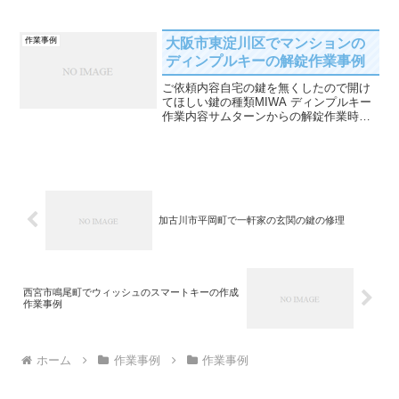
容鍵穴から鍵の作成とイモビライザー登
録作業時間60分解決までの流れイモビラ
イザーが付いている鍵ですが作成できま
大阪市東淀川区でマンションの
作業事例
すか？とご相談です...
ディンプルキーの解錠作業事例
ご依頼内容自宅の鍵を無くしたので開け
てほしい鍵の種類MIWA ディンプルキー
作業内容サムターンからの解錠作業時間
30分解決までの流れ自宅の鍵を紛失し
て、開けてほしいとご依頼です。MIWA
のPRというセキュリティの高いディンプ
ルキーになります...
加古川市平岡町で一軒家の玄関の鍵の修理
西宮市鳴尾町でウィッシュのスマートキーの作成
作業事例
ホーム
作業事例
作業事例