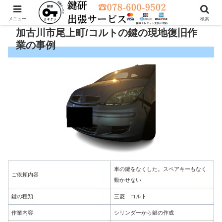
メニュー
検索
加古川市尾上町/コルトの鍵の現地復旧作
業の事例
車の鍵をなくした。スペアキーもなく
ご依頼内容
動かせない
鍵の種類
三菱 コルト
作業内容
シリンダーから鍵の作成